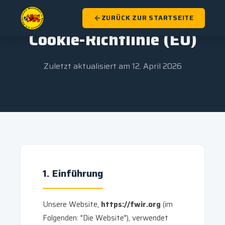
Zum
Inhalt
ZURÜCK ZUR STARTSEITE
springen
Cookie-Richtlinie (EU)
Zuletzt aktualisiert am 12. April 2026
1. Einführung
Unsere Website,
https://fwir.org
(im
Folgenden: "Die Website"), verwendet